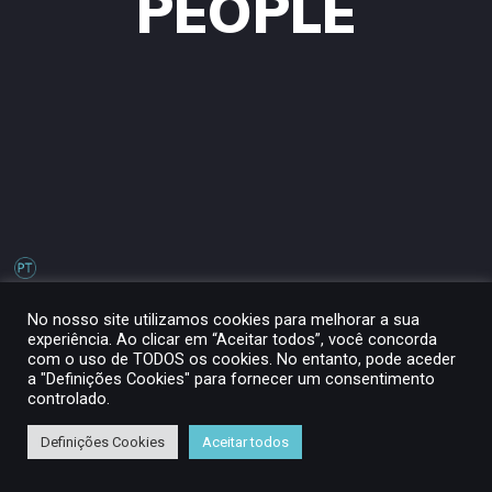
PEOPLE
No nosso site utilizamos cookies para melhorar a sua
experiência. Ao clicar em “Aceitar todos”, você concorda
com o uso de TODOS os cookies. No entanto, pode aceder
a "Definições Cookies" para fornecer um consentimento
Politica de privacidade
|
Termos e Condições
|
Livro de Reclamações
controlado.
© Direitos reservados 2021 | Desenvolvido por:
DIGIHeart
Definições Cookies
Aceitar todos